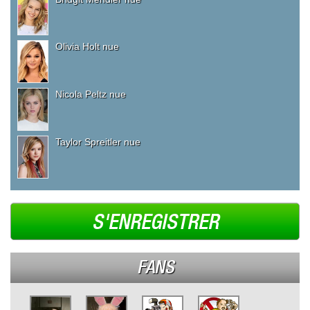
Olivia Holt nue
Nicola Peltz nue
Taylor Spreitler nue
S'ENREGISTRER
FANS