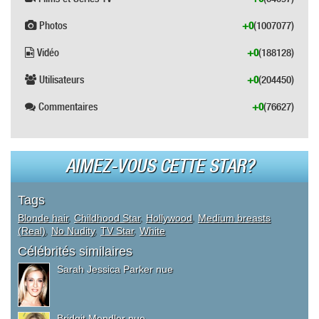
Photos
+0
(1007077)
Vidéo
+0
(188128)
Utilisateurs
+0
(204450)
Commentaires
+0
(76627)
AIMEZ-VOUS CETTE STAR?
Tags
Blonde hair
,
Childhood Star
,
Hollywood
,
Medium breasts
(Real)
,
No Nudity
,
TV Star
,
White
Célébrités similaires
Sarah Jessica Parker nue
Bridgit Mendler nue