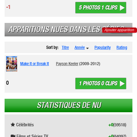
-1
5 PHOTOS 1 CLIPS
APPARITIONS NUES DANS LES SÉRIES
Ajouter apparition
Sort by:
Titre
Année
Popularity
Rating
Make It or Break It
Payson Keeler
(2009-2012)
0
1 PHOTOS 0 CLIPS
STATISTIQUES DE NU
Célébrités
+0
(59518)
Films et Séries TV
+0
(64097)