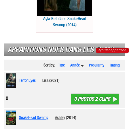
Ayla Kell dans SnakeHead
Swamp (2014)
APPARITIONS NUES DANS LES FILMS
Ajouter apparition
Sort by:
Titre
Année
Popularity
Rating
Terror Eyes
Lisa
(2021)
0
0 PHOTOS 2 CLIPS
SnakeHead Swamp
Ashley
(2014)