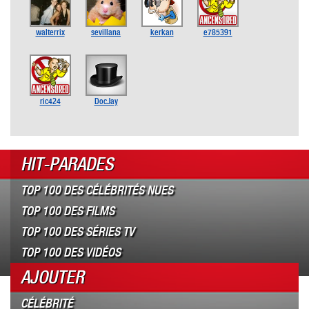
walterrix
sevillana
kerkan
e785391
ric424
DocJay
HIT-PARADES
TOP 100 DES CÉLÉBRITÉS NUES
TOP 100 DES FILMS
TOP 100 DES SÉRIES TV
TOP 100 DES VIDÉOS
AJOUTER
CÉLÉBRITÉ