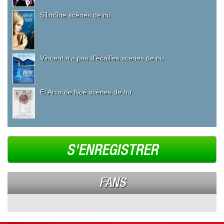
S1m0ne scènes de nu
Vincent n'a pas d'écailles scènes de nu
El Arca de Noé scènes de nu
S'ENREGISTRER
FANS