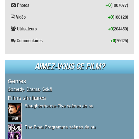
Photos
+0
(1007077)
Vidéo
+0
(188128)
Utilisateurs
+0
(204450)
Commentaires
+0
(76625)
AIMEZ-VOUS CE FILM?
Genres
Comedy
,
Drama
,
Sci-fi
Films similaires
Slaughterhouse-Five scènes de nu
The Final Programme scènes de nu