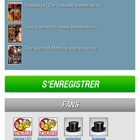
Padadaya (The Outcast) scènes de nu
Love Lust and Ecstasy scènes de nu
The Scent of Mathilde scènes de nu
S'ENREGISTRER
FANS
zverina1221
lociceronatale
ecolection
Soapman