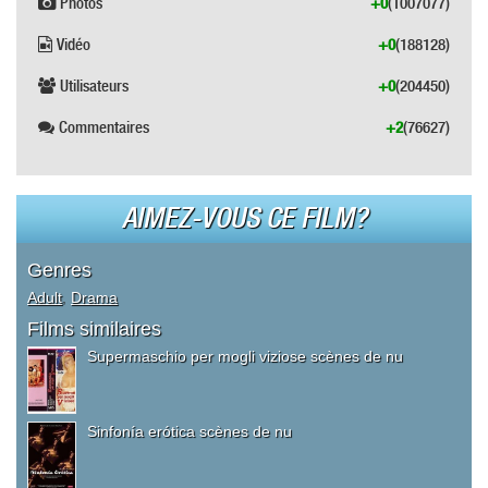
Photos
+0
(1007077)
Vidéo
+0
(188128)
Utilisateurs
+0
(204450)
Commentaires
+2
(76627)
AIMEZ-VOUS CE FILM?
Genres
Adult
,
Drama
Films similaires
Supermaschio per mogli viziose scènes de nu
Sinfonía erótica scènes de nu