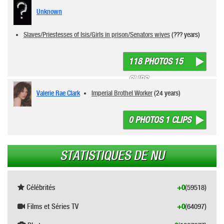
Unknown
Slaves/Priestesses of Isis/Girls in prison/Senators wives
(??? years)
118 PHOTOS 15
CLIPS
Valerie Rae Clark
Imperial Brothel Worker
(24 years)
0 PHOTOS 1 CLIPS
STATISTIQUES DE NU
Célébrités
+0
(59518)
Films et Séries TV
+0
(64097)