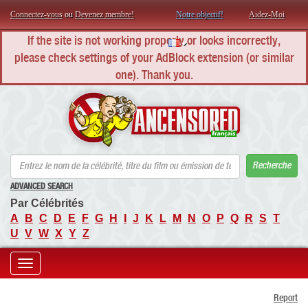
Connectez-vous
ou
Devenez membre!
Notre objectif!
Aidez-Moi
If the site is not working properly or looks incorrectly,
please check settings of your AdBlock extension (or similar
one). Thank you.
AN
Recherche
ADVANCED SEARCH
Par Célébrités
A
B
C
D
E
F
G
H
I
J
K
L
M
N
O
P
Q
R
S
T
U
V
W
X
Y
Z
Toggle
Report
navigation