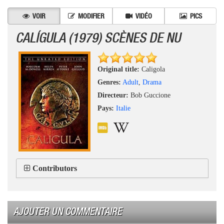
VOIR
MODIFIER
VIDÉO
PICS
CALÍGULA (1979) SCÈNES DE NU
Original title:
Caligola
Genres:
Adult
,
Drama
Directeur:
Bob Guccione
Pays:
Italie
Contributors
AJOUTER UN COMMENTAIRE