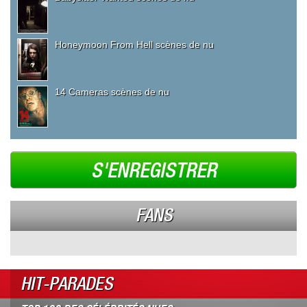
Honeymoon From Hell scènes de nu
14 Cameras scènes de nu
S'ENREGISTRER
FANS
HIT-PARADES