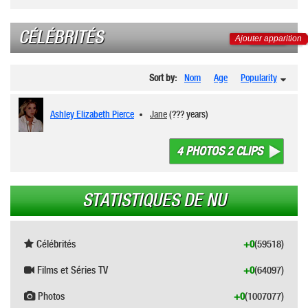
CÉLÉBRITÉS
Ajouter apparition
Sort by:
Nom
Age
Popularity
Ashley Elizabeth Pierce
Jane
(??? years)
4 PHOTOS 2 CLIPS
STATISTIQUES DE NU
Célébrités
+0
(59518)
Films et Séries TV
+0
(64097)
Photos
+0
(1007077)