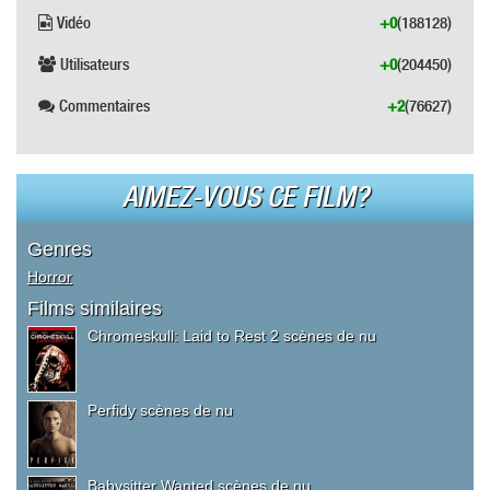
Vidéo
+0
(188128)
Utilisateurs
+0
(204450)
Commentaires
+2
(76627)
AIMEZ-VOUS CE FILM?
Genres
Horror
Films similaires
Chromeskull: Laid to Rest 2 scènes de nu
Perfidy scènes de nu
Babysitter Wanted scènes de nu