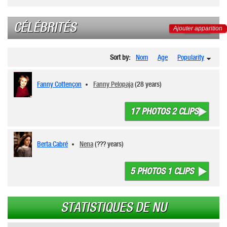
CÉLÉBRITÉS
Ajouter apparition
Sort by:
Nom
Age
Popularity
Fanny Cottençon
Fanny Pelopaja
(28 years)
17 PHOTOS 2 CLIPS
Berta Cabré
Nena
(??? years)
5 PHOTOS 1 CLIPS
STATISTIQUES DE NU