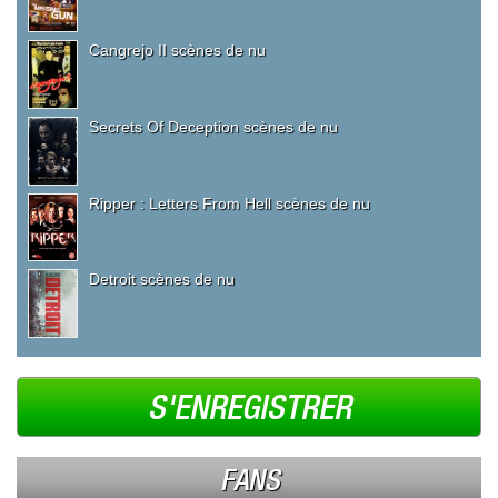
Cangrejo II scènes de nu
Secrets Of Deception scènes de nu
Ripper : Letters From Hell scènes de nu
Detroit scènes de nu
S'ENREGISTRER
FANS