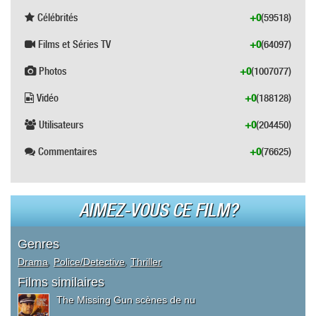
Célébrités
+0
(59518)
Films et Séries TV
+0
(64097)
Photos
+0
(1007077)
Vidéo
+0
(188128)
Utilisateurs
+0
(204450)
Commentaires
+0
(76625)
AIMEZ-VOUS CE FILM?
Genres
Drama
,
Police/Detective
,
Thriller
Films similaires
The Missing Gun scènes de nu