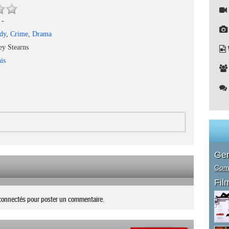
-
dy
,
Crime
,
Drama
ey Stearns
is
Ge
Com
Fil
connectés pour poster un commentaire.