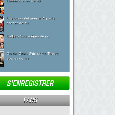
Lianna scènes de nu
Las cosas del querer 2ª parte
scènes de nu
Callie & Son scènes de nu
On the Other Side of the Tracks
scènes de nu
S'ENREGISTRER
FANS