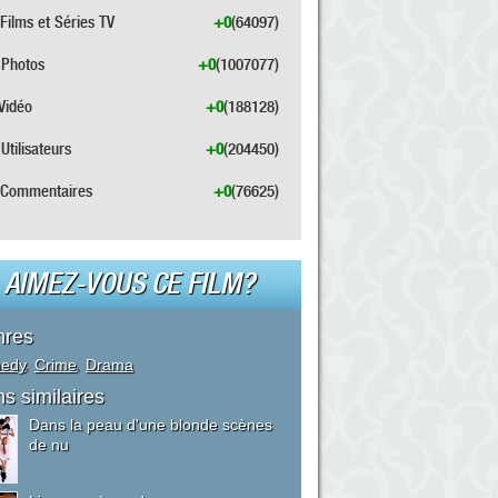
Films et Séries TV
+0
(64097)
Photos
+0
(1007077)
Vidéo
+0
(188128)
Utilisateurs
+0
(204450)
Commentaires
+0
(76625)
AIMEZ-VOUS CE FILM?
nres
edy
,
Crime
,
Drama
ms similaires
Dans la peau d'une blonde scènes
de nu