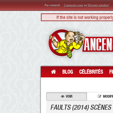
Pas connecté.
Connectez-vous
ou
Devenez membre!
If the site is not working proper
BLOG
CÉLÉBRITÉS
F
VOIR
MODIFI
FAULTS (2014) SCÈNES