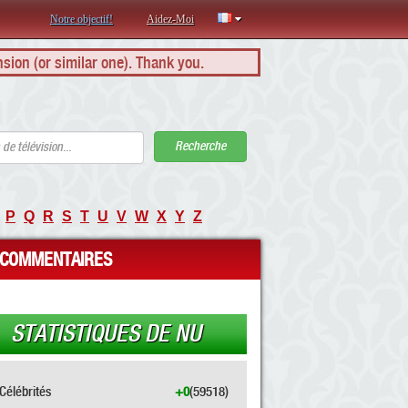
Notre objectif!
Aidez-Moi
nsion (or similar one). Thank you.
Recherche
P
Q
R
S
T
U
V
W
X
Y
Z
COMMENTAIRES
STATISTIQUES DE NU
Célébrités
+0
(59518)