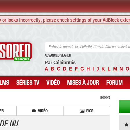
ly or looks incorrectly, please check settings of your AdBlock exte
ANCENSORED - Célébrités Nues Non Censurées
ADVANCED SEARCH
Par Célébrités
A
B
C
D
E
F
G
H
I
J
K
L
M
N
O
ILMS
SÉRIES TV
VIDÉO
MISES À JOUR
FORUM
Report
ER
VIDÉO
PICS
 DE NU