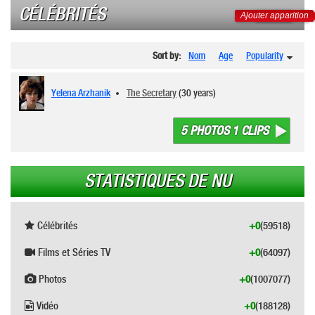
CÉLÉBRITÉS
Ajouter apparition
Sort by:
Nom
Age
Popularity
Yelena Arzhanik
The Secretary
(30 years)
5 PHOTOS 1 CLIPS
STATISTIQUES DE NU
Célébrités
+0
(59518)
Films et Séries TV
+0
(64097)
Photos
+0
(1007077)
Vidéo
+0
(188128)