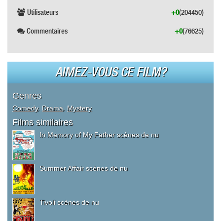
Utilisateurs
+0
(204450)
Commentaires
+0
(76625)
AIMEZ-VOUS CE FILM?
Genres
Comedy
,
Drama
,
Mystery
Films similaires
In Memory of My Father scènes de nu
Summer Affair scènes de nu
Tivoli scènes de nu