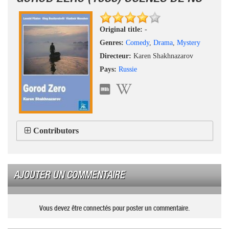
Original title:
-
Genres:
Comedy
,
Drama
,
Mystery
Directeur:
Karen Shakhnazarov
Pays:
Russie
Contributors
AJOUTER UN COMMENTAIRE
Vous devez être connectés pour poster un commentaire.