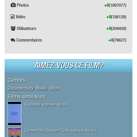
Photos
+0
(1007077)
Vidéo
+0
(188128)
Utilisateurs
+0
(204450)
Commentaires
+0
(76627)
AIMEZ-VOUS CE FILM?
Genres
Documentary
,
Music
,
Short
Films similaires
Caresse scènes de nu
Centerfold Screen Test scènes de nu