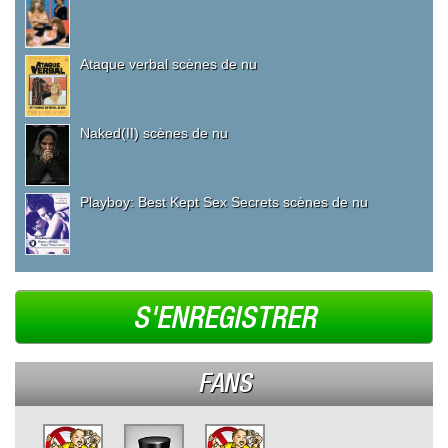
Ataque verbal scènes de nu
Naked(II) scènes de nu
Playboy: Best Kept Sex Secrets scènes de nu
S'ENREGISTRER
FANS