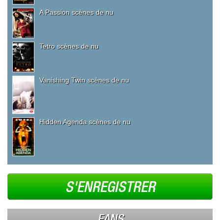
A Passion scènes de nu
Tetro scènes de nu
Vanishing Twin scènes de nu
Hidden Agenda scènes de nu
S'ENREGISTRER
FANS