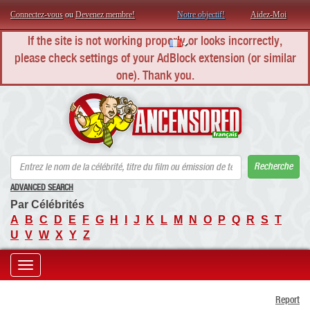
Connectez-vous
ou
Devenez membre!
Notre objectif!
Aidez-Moi
If the site is not working properly or looks incorrectly,
please check settings of your AdBlock extension (or similar
one). Thank you.
AN
Recherche
ADVANCED SEARCH
Par Célébrités
A
B
C
D
E
F
G
H
I
J
K
L
M
N
O
P
Q
R
S
T
U
V
W
X
Y
Z
Toggle
Report
navigation