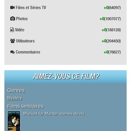
Films et Séries TV
+0
(64097)
Photos
+0
(1007077)
Vidéo
+0
(188128)
Utilisateurs
+0
(204450)
Commentaires
+0
(76627)
AIMEZ-VOUS CE FILM?
Genres
Mystery
Films similaires
Marked for Murder scènes de nu