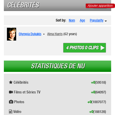
CÉLÉBRITÉS
Ajouter apparition
Sort by:
Nom
Age
Popularity
Olympia Dukakis
Alma Harris
(62 years)
4 PHOTOS 0 CLIPS
STATISTIQUES DE NU
Célébrités
+0
(59518)
Films et Séries TV
+0
(64097)
Photos
+0
(1007077)
Vidéo
+0
(188128)