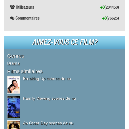
Utilisateurs
+0
(204450)
Commentaires
+0
(76625)
AIMEZ-VOUS CE FILM?
Genres
Drama
Films similaires
Breaking Up scènes de nu
Family Viewing scènes de nu
An Other Day scènes de nu