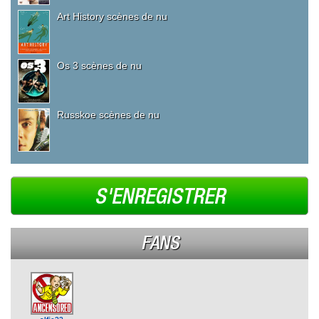
Art History scènes de nu
Os 3 scènes de nu
Russkoe scènes de nu
S'ENREGISTRER
FANS