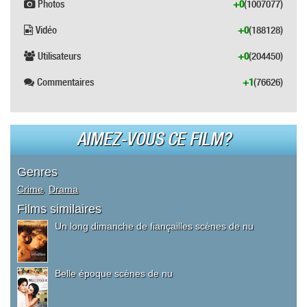
Photos
+0
(1007077)
Vidéo
+0
(188128)
Utilisateurs
+0
(204450)
Commentaires
+1
(76626)
AIMEZ-VOUS CE FILM?
Genres
Crime
,
Drama
Films similaires
Un long dimanche de fiançailles scènes de nu
Belle époque scènes de nu