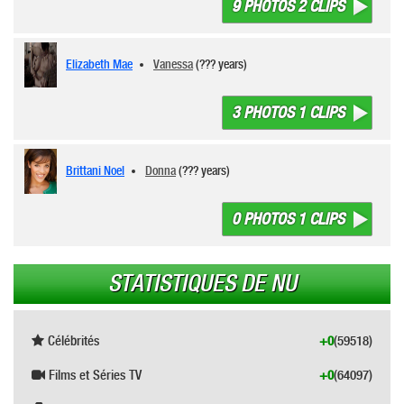
9 PHOTOS 2 CLIPS
Elizabeth Mae
Vanessa
(??? years)
3 PHOTOS 1 CLIPS
Brittani Noel
Donna
(??? years)
0 PHOTOS 1 CLIPS
STATISTIQUES DE NU
Célébrités
+0
(59518)
Films et Séries TV
+0
(64097)