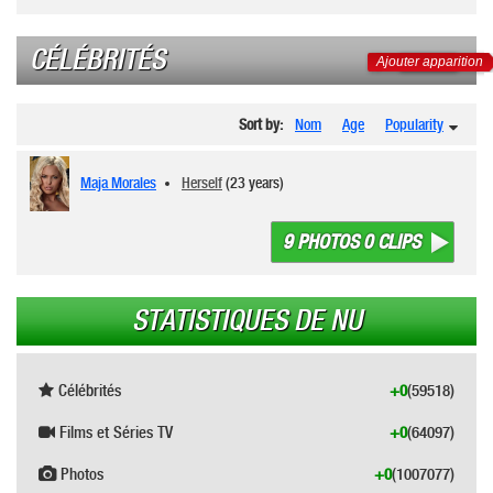
CÉLÉBRITÉS
Ajouter apparition
Sort by:
Nom
Age
Popularity
Maja Morales
Herself
(23 years)
9 PHOTOS 0 CLIPS
STATISTIQUES DE NU
Célébrités
+0
(59518)
Films et Séries TV
+0
(64097)
Photos
+0
(1007077)