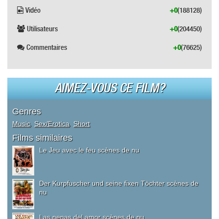
Vidéo
+0
(188128)
Utilisateurs
+0
(204450)
Commentaires
+0
(76625)
AIMEZ-VOUS CE FILM?
Genres
Music
,
Sex/Erotica
,
Short
Films similaires
Le Jeu avec le feu scènes de nu
Der Kurpfuscher und seine fixen Töchter scènes de
nu
Las nenas del amor scènes de nu