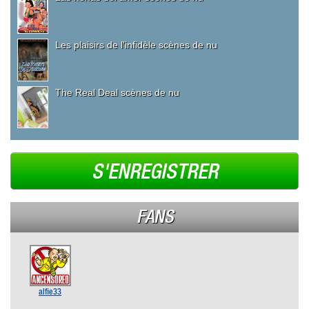
Les plaisirs de l'infidèle scènes de nu
The Real Deal scènes de nu
S'ENREGISTRER
FANS
alfie33