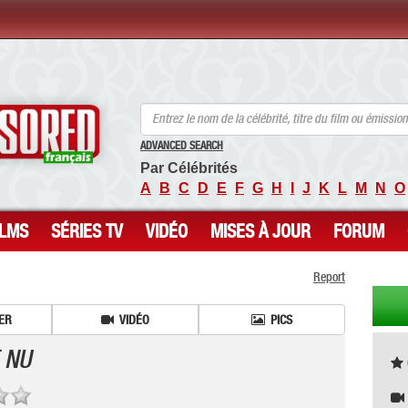
ANCENSORED - Célébrités Nues Non Censurées
ADVANCED SEARCH
Par Célébrités
A
B
C
D
E
F
G
H
I
J
K
L
M
N
O
ILMS
SÉRIES TV
VIDÉO
MISES À JOUR
FORUM
Report
ER
VIDÉO
PICS
 NU