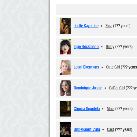
Joelle Kayembe
Zina
(??? years)
Inge Beckmann
Ruby
(??? years)
Leani Ekermans
Cute Girl
(??? year
Dominique Jossie
Cat\'s Girl
(??? y
Chuma Sopotela
Maia
(??? years)
Unbekannt-Zulu
Cast
(??? years)