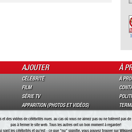
1
AJOUTER
À P
CÉLÉBRITÉ
À PRO
FILM
CONT
SÉRIE TV
POLIT
APPARITION (PHOTOS ET VIDÉOS)
TERME
 et des vidéos de célébrités nues. au cas où vous ne aimez pas ou ne tolèrent pas de 
pas à fermer le site web. Tous les autres ont un bon moment à regarder!
i sont les
célébrités
et qu'est - ce que "
nu
" signifie, vous pouvez trouver sur Wikiped