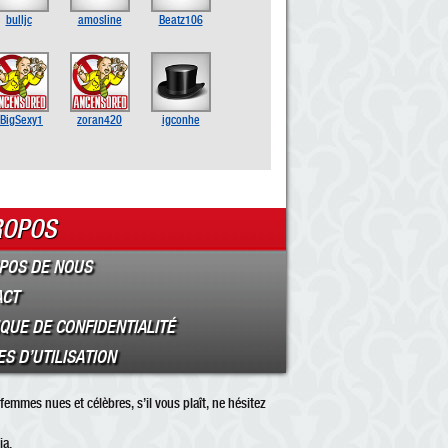
bulljc
amosline
Beatz106
BigSexy1
zoran420
igconhe
ROPOS
POS DE NOUS
ACT
IQUE DE CONFIDENTIALITÉ
S D’UTILISATION
femmes nues et célèbres, s’il vous plaît, ne hésitez
ia.