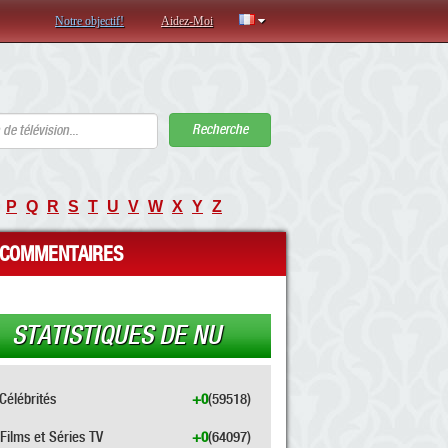
Notre objectif!
Aidez-Moi
Recherche
P
Q
R
S
T
U
V
W
X
Y
Z
COMMENTAIRES
STATISTIQUES DE NU
Célébrités
+0
(59518)
Films et Séries TV
+0
(64097)