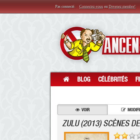
Pas connecté.
Connectez-vous
ou
Devenez membre!
BLOG
CÉLÉBRITÉS
F
VOIR
MODIFI
ZULU (2013) SCÈNES DE