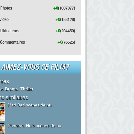
Photos
+0
(1007077)
Vidéo
+0
(188128)
Utilisateurs
+0
(204450)
Commentaires
+0
(76625)
AIMEZ-VOUS CE FILM?
nres
me
,
Drama
,
Thriller
ms similaires
Mad Bad scènes de nu
Phantom Halo scènes de nu