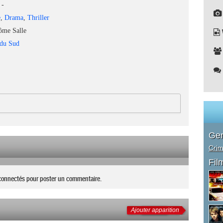
-
e
,
Drama
,
Thriller
ôme Salle
 du Sud
Ge
Cri
Fil
connectés pour poster un commentaire.
Ajouter apparition