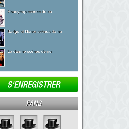
Honeytrap scènes de nu
Badge of Honor scènes de nu
Le damné scènes de nu
S'ENREGISTRER
FANS