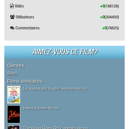
Vidéo
+0
(188128)
Utilisateurs
+0
(204450)
Commentaires
+0
(76625)
AIMEZ-VOUS CE FILM?
Genres
Short
Films similaires
Le quepa sur la vilni! scènes de nu
Inked scènes de nu
The Road Goes On 2 scènes de nu