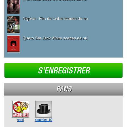
Nigéria - Fim da Linha scènes de nu
Quero Ser Jack White scènes de nu
S'ENREGISTRER
FANS
serki
dominica_02