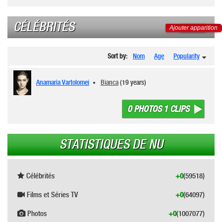
CÉLÉBRITÉS
Ajouter apparition
Sort by:
Nom
Age
Popularity
Anamaria Vartolomei
Bianca
(19 years)
0 PHOTOS 1 CLIPS
STATISTIQUES DE NU
Célébrités
+0
(59518)
Films et Séries TV
+0
(64097)
Photos
+0
(1007077)