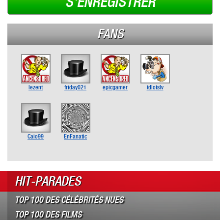
S'ENREGISTRER
FANS
lezent
friday021
epicgamer
tdlotslv
Caio99
EnFanatic
HIT-PARADES
TOP 100 DES CÉLÉBRITÉS NUES
TOP 100 DES FILMS