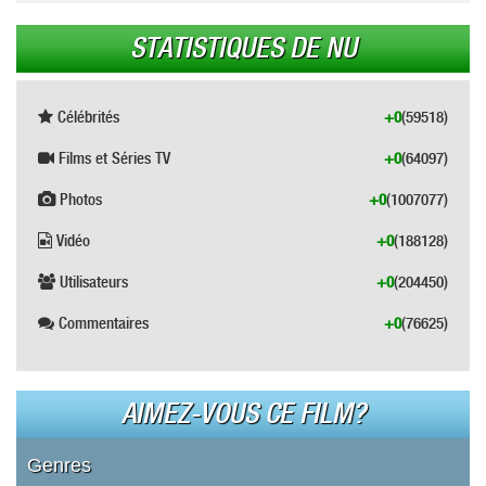
STATISTIQUES DE NU
Célébrités
+0
(59518)
Films et Séries TV
+0
(64097)
Photos
+0
(1007077)
Vidéo
+0
(188128)
Utilisateurs
+0
(204450)
Commentaires
+0
(76625)
AIMEZ-VOUS CE FILM?
Genres