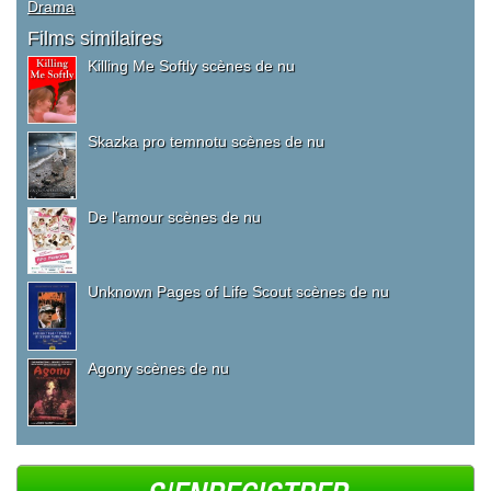
Drama
Films similaires
Killing Me Softly scènes de nu
Skazka pro temnotu scènes de nu
De l'amour scènes de nu
Unknown Pages of Life Scout scènes de nu
Agony scènes de nu