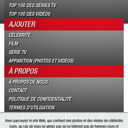
TOP 100 DES SÉRIES TV
TOP 100 DES VIDÉOS
AJOUTER
CÉLÉBRITÉ
FILM
SÉRIE TV
APPARITION (PHOTOS ET VIDÉOS)
À PROPOS
À PROPOS DE NOUS
CONTACT
POLITIQUE DE CONFIDENTIALITÉ
TERMES D’UTILISATION
Vous parcourez le site Web, qui contient des photos et des vidéos de célébrités
nues. au cas où vous ne aimez pas ou ne tolèrent pas de femmes nues et