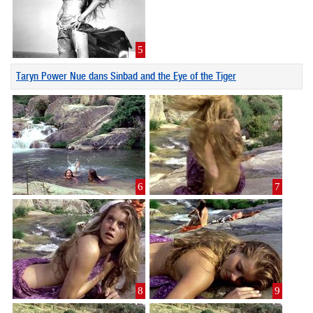
5
Taryn Power Nue dans Sinbad and the Eye of the Tiger
6
7
8
9