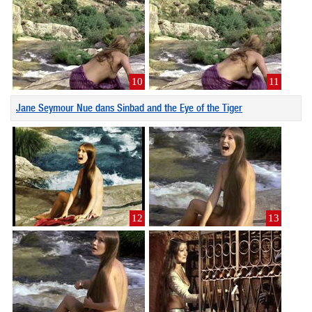
10
11
Jane Seymour Nue dans Sinbad and the Eye of the Tiger
12
13