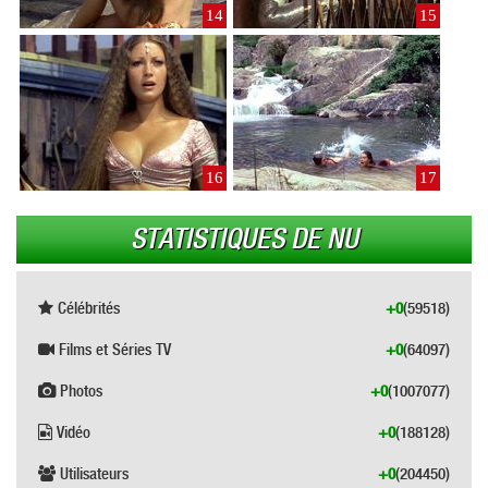
14
15
16
17
STATISTIQUES DE NU
Célébrités
+0
(59518)
Films et Séries TV
+0
(64097)
Photos
+0
(1007077)
Vidéo
+0
(188128)
Utilisateurs
+0
(204450)