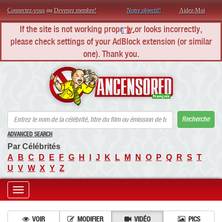
Connectez-vous
ou
Devenez membre!
Notre objectif!
Aidez-Moi
If the site is not working properly or looks incorrectly,
please check settings of your AdBlock extension (or similar
one). Thank you.
AN
Recherche
ADVANCED SEARCH
Par Célébrités
A
B
C
D
E
F
G
H
I
J
K
L
M
N
O
P
Q
R
S
T
U
V
W
X
Y
Z
Toggle
navigation
VOIR
MODIFIER
VIDÉO
PICS