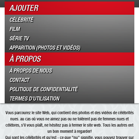
AJOUTER
CÉLÉBRITÉ
FILM
SÉRIE TV
APPARITION (PHOTOS ET VIDÉOS)
À PROPOS
À PROPOS DE NOUS
CONTACT
POLITIQUE DE CONFIDENTIALITÉ
TERMES D’UTILISATION
Vous parcourez le site Web, qui contient des photos et des vidéos de célébrités
nues. au cas où vous ne aimez pas ou ne tolèrent pas de femmes nues et
célèbres, s’il vous plaît, ne hésitez pas à fermer le site web. Tous les autres ont
un bon moment à regarder!
Qui sont les
célébrités
et qu'est - ce que "
nu
" signifie, vous pouvez trouver sur