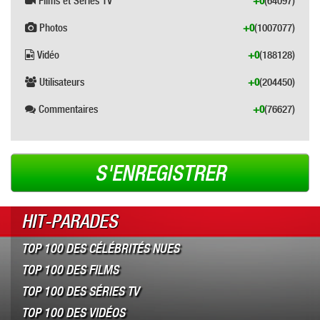
Films et Séries TV
+0
(64097)
Photos
+0
(1007077)
Vidéo
+0
(188128)
Utilisateurs
+0
(204450)
Commentaires
+0
(76627)
S'ENREGISTRER
HIT-PARADES
TOP 100 DES CÉLÉBRITÉS NUES
TOP 100 DES FILMS
TOP 100 DES SÉRIES TV
TOP 100 DES VIDÉOS