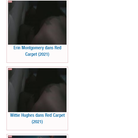
Erin Montgomery dans Red
Carpet (2021)
Wittie Hughes dans Red Carpet
(2021)