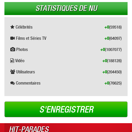
STATISTIQUES DE NU
Célébrités
+0
(59518)
Films et Séries TV
+0
(64097)
Photos
+0
(1007077)
Vidéo
+0
(188128)
Utilisateurs
+0
(204450)
Commentaires
+0
(76625)
S'ENREGISTRER
HIT-PARADES