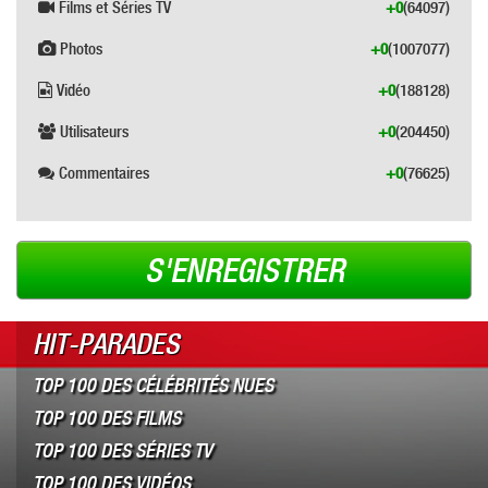
Films et Séries TV
+0
(64097)
Photos
+0
(1007077)
Vidéo
+0
(188128)
Utilisateurs
+0
(204450)
Commentaires
+0
(76625)
S'ENREGISTRER
HIT-PARADES
TOP 100 DES CÉLÉBRITÉS NUES
TOP 100 DES FILMS
TOP 100 DES SÉRIES TV
TOP 100 DES VIDÉOS