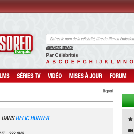
ANCENSORED - Célébrités Nues Non Censurées
ADVANCED SEARCH
Par Célébrités
A
B
C
D
E
F
G
H
I
J
K
L
M
N
O
ILMS
SÉRIES TV
VIDÉO
MISES À JOUR
FORUM
Report
) DANS
RELIC HUNTER
IT ~??? ANS