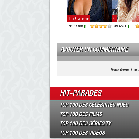
Lindy Booth
Tia Carrere
0
35345
87368
4621
AJOUTER UN COMMENTAIRE
Vous devez être 
HIT-PARADES
TOP 100 DES CÉLÉBRITÉS NUES
TOP 100 DES FILMS
TOP 100 DES SÉRIES TV
TOP 100 DES VIDÉOS