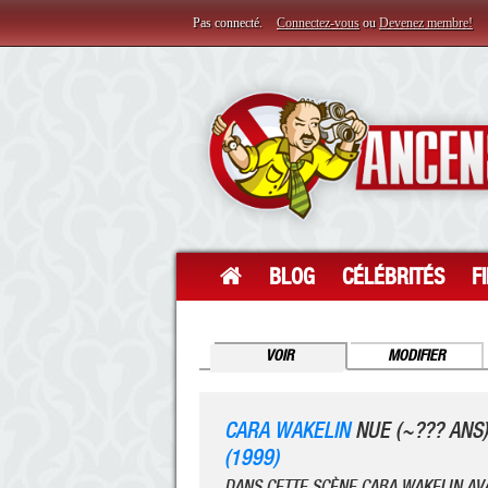
Pas connecté.
Connectez-vous
ou
Devenez membre!
BLOG
CÉLÉBRITÉS
F
VOIR
MODIFIER
CARA WAKELIN
NUE (~??? ANS
(1999)
DANS CETTE SCÈNE CARA WAKELIN AVA