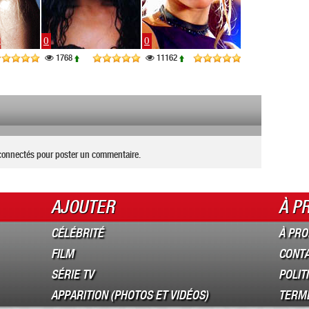
0
0
0
1768
11162
3420
connectés pour poster un commentaire.
AJOUTER
À P
CÉLÉBRITÉ
À PRO
FILM
CONT
SÉRIE TV
POLIT
APPARITION (PHOTOS ET VIDÉOS)
TERME