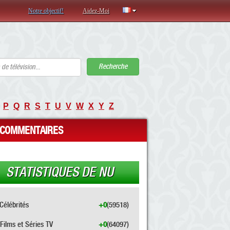
Notre objectif!
Aidez-Moi
Recherche
P
Q
R
S
T
U
V
W
X
Y
Z
COMMENTAIRES
STATISTIQUES DE NU
Célébrités
+0
(59518)
Films et Séries TV
+0
(64097)