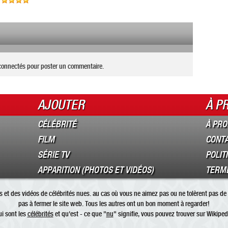
connectés pour poster un commentaire.
AJOUTER
À P
CÉLÉBRITÉ
À PRO
FILM
CONT
SÉRIE TV
POLIT
APPARITION (PHOTOS ET VIDÉOS)
TERME
 et des vidéos de célébrités nues. au cas où vous ne aimez pas ou ne tolèrent pas de 
pas à fermer le site web. Tous les autres ont un bon moment à regarder!
i sont les
célébrités
et qu'est - ce que "
nu
" signifie, vous pouvez trouver sur Wikiped