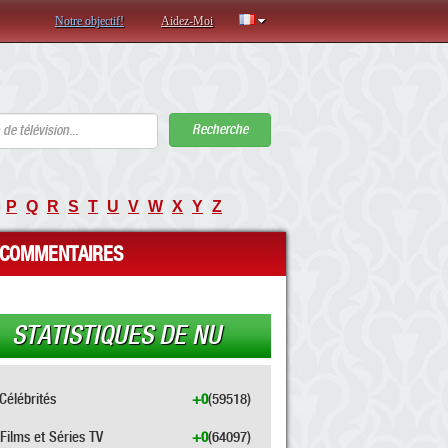
Notre objectif!
Aidez-Moi
Recherche
P
Q
R
S
T
U
V
W
X
Y
Z
COMMENTAIRES
STATISTIQUES DE NU
Célébrités
+0
(59518)
Films et Séries TV
+0
(64097)