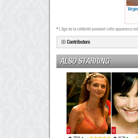
Virgi
*
L'âge de la célébrité pendant cette apparence e
Contributors
ALSO STARRING
0
0
7921
4178