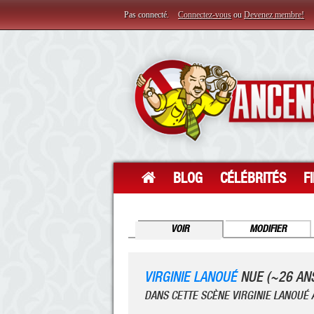
Pas connecté.
Connectez-vous
ou
Devenez membre!
BLOG
CÉLÉBRITÉS
F
VOIR
MODIFIER
VIRGINIE LANOUÉ
NUE (~26 AN
DANS CETTE SCÈNE VIRGINIE LANOUÉ 