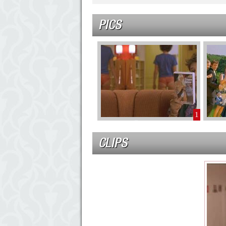
PICS
1
CLIPS