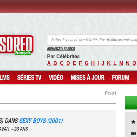
ANCENSORED - Célébrités Nues Non Censurées
ADVANCED SEARCH
Par Célébrités
A
B
C
D
E
F
G
H
I
J
K
L
M
N
O
ILMS
SÉRIES TV
VIDÉO
MISES À JOUR
FORUM
Report
S) DANS
SEXY BOYS (2001)
AVAIT ~26 ANS