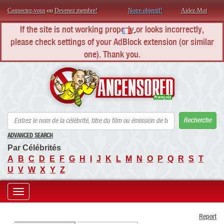
Connectez-vous
ou
Devenez membre!
Notre objectif!
Aidez-Moi
If the site is not working properly or looks incorrectly,
please check settings of your AdBlock extension (or similar
one). Thank you.
AN
Recherche
ADVANCED SEARCH
Par Célébrités
A
B
C
D
E
F
G
H
I
J
K
L
M
N
O
P
Q
R
S
T
U
V
W
X
Y
Z
Toggle
Report
navigation