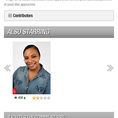
et peut être approchée.
Contributors
ALSO STARRING
0
0
456
386
AJOUTER UN COMMENTAIRE