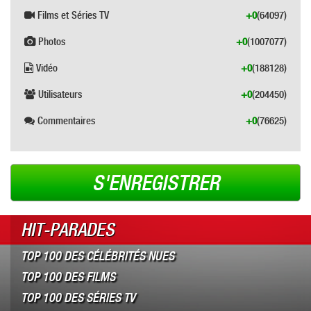
Films et Séries TV
+0
(64097)
Photos
+0
(1007077)
Vidéo
+0
(188128)
Utilisateurs
+0
(204450)
Commentaires
+0
(76625)
S'ENREGISTRER
HIT-PARADES
TOP 100 DES CÉLÉBRITÉS NUES
TOP 100 DES FILMS
TOP 100 DES SÉRIES TV