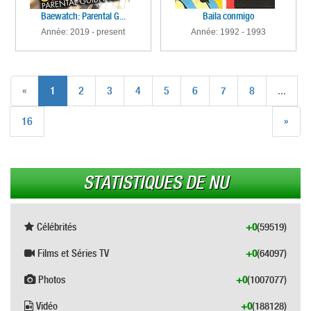
Baewatch: Parental G...
Baila conmigo
Année: 2019 - present
Année: 1992 - 1993
«
1
2
3
4
5
6
7
8
...
16
»
STATISTIQUES DE NU
Célébrités
+0
(59519)
Films et Séries TV
+0
(64097)
Photos
+0
(1007077)
Vidéo
+0
(188128)