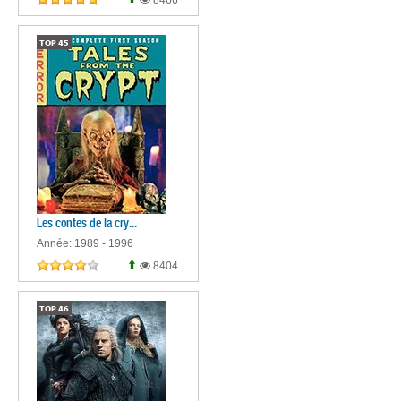
8466
TOP
45
Les contes de la cry...
Année: 1989 - 1996
8404
TOP
46