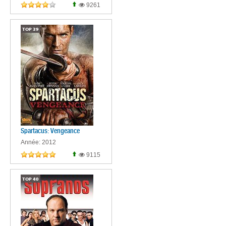
9261
TOP
39
Spartacus: Vengeance
Année: 2012
9115
TOP
40