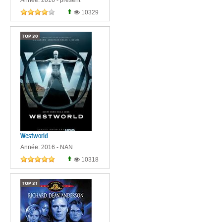
Année: 2016 - present
10329
TOP
30
Westworld
Année: 2016 - NAN
10318
TOP
31