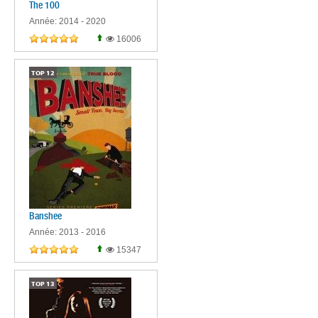
The 100
Année: 2014 - 2020
16006
TOP
12
Banshee
Année: 2013 - 2016
15347
TOP
13