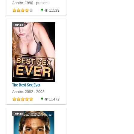
Année: 1990 - present
11529
TOP
24
The Best Sex Ever
Année: 2002 - 2003
11472
TOP
25