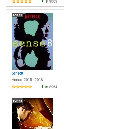
9009
TOP
42
Sense8
Année: 2015 - 2018
8964
TOP
43