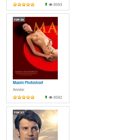
9593
TOP
36
Maxim Photoshoot
Année:
9592
TOP
37