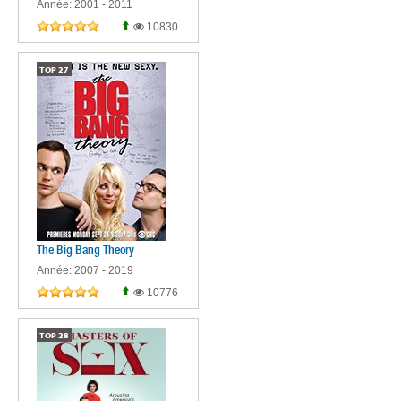
Année: 2001 - 2011
10830
TOP
27
The Big Bang Theory
Année: 2007 - 2019
10776
TOP
28