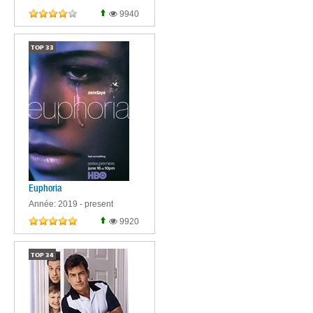
9940
TOP
33
Euphoria
Année: 2019 - present
9920
TOP
34