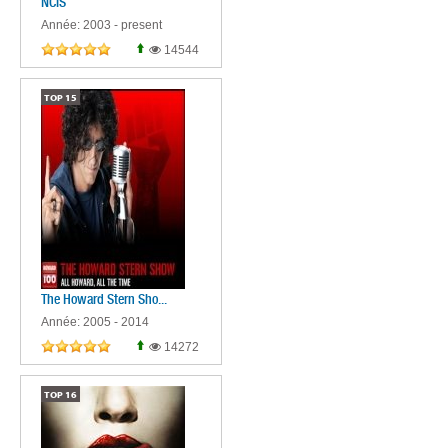
NCIS
Année: 2003 - present
14544
TOP
15
The Howard Stern Sho...
Année: 2005 - 2014
14272
TOP
16