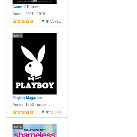
Game of Thrones
Année: 2011 - 2019
55711
TOP
3
Playboy Magazine
Année: 1953 - present
50543
TOP
4