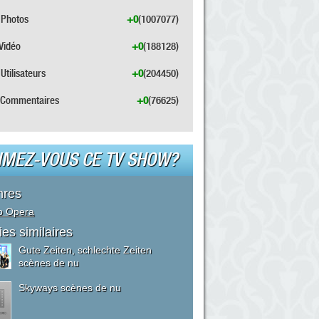
Photos
+0
(1007077)
Vidéo
+0
(188128)
Utilisateurs
+0
(204450)
Commentaires
+0
(76625)
IMEZ-VOUS CE TV SHOW?
nres
p Opera
ies similaires
Gute Zeiten, schlechte Zeiten
scènes de nu
Skyways scènes de nu