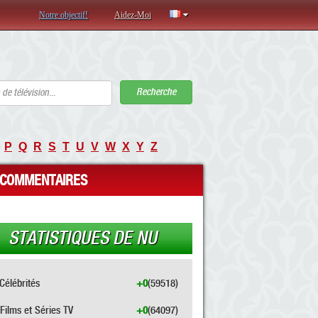
Notre objectif!
Aidez-Moi
Recherche
P
Q
R
S
T
U
V
W
X
Y
Z
COMMENTAIRES
STATISTIQUES DE NU
Célébrités
+0
(59518)
Films et Séries TV
+0
(64097)