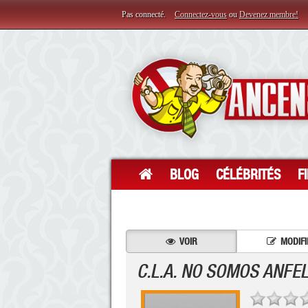
Pas connecté.
Connectez-vous
ou
Devenez membre!
BLOG
CÉLÉBRITÉS
F
VOIR
MODIFI
C.L.A. NO SOMOS ANFEL