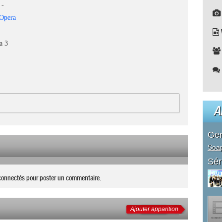
-
Opera
a 3
A
Ge
Soa
Sér
connectés pour poster un commentaire.
Ajouter apparition