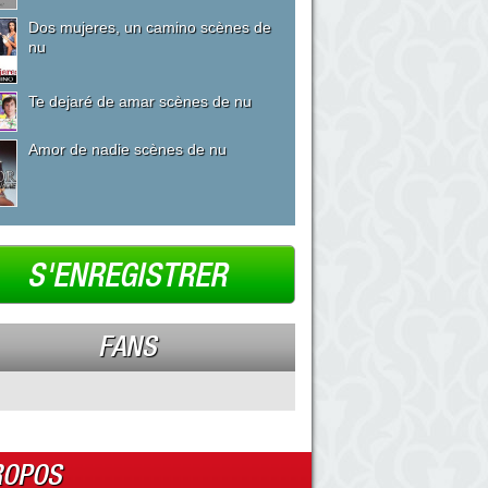
Dos mujeres, un camino scènes de
nu
Te dejaré de amar scènes de nu
Amor de nadie scènes de nu
S'ENREGISTRER
FANS
ROPOS