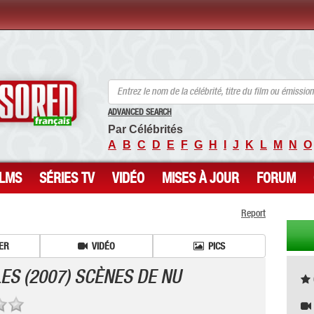
ANCENSORED - Célébrités Nues Non Censurées
ADVANCED SEARCH
Par Célébrités
A
B
C
D
E
F
G
H
I
J
K
L
M
N
O
ILMS
SÉRIES TV
VIDÉO
MISES À JOUR
FORUM
Report
ER
VIDÉO
PICS
ES (2007) SCÈNES DE NU