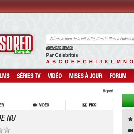
ANCENSORED - Célébrités Nues Non Censurées
ADVANCED SEARCH
Par Célébrités
A
B
C
D
E
F
G
H
I
J
K
L
M
N
O
ILMS
SÉRIES TV
VIDÉO
MISES À JOUR
FORUM
Report
ER
VIDÉO
PICS
E NU