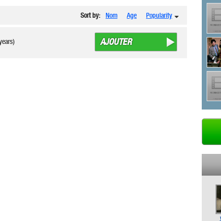
Sort by:
Nom
Age
Popularity
AJOUTER
years)