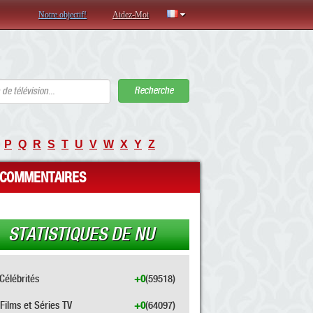
Notre objectif!
Aidez-Moi
Recherche
P
Q
R
S
T
U
V
W
X
Y
Z
COMMENTAIRES
STATISTIQUES DE NU
Célébrités
+0
(59518)
Films et Séries TV
+0
(64097)