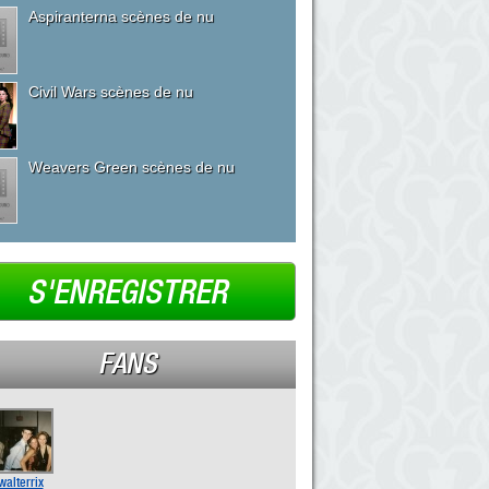
Aspiranterna scènes de nu
Civil Wars scènes de nu
Weavers Green scènes de nu
S'ENREGISTRER
FANS
walterrix