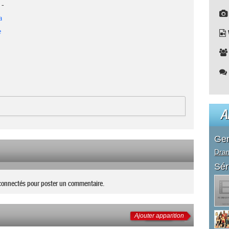
-
a
e
A
Ge
Dra
Sér
connectés pour poster un commentaire.
Ajouter apparition