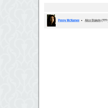
Penny McNamee
Alice Blakely
(??? 