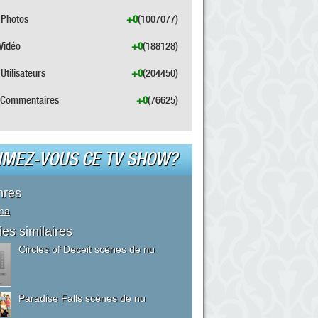
Photos
+0
(1007077)
Vidéo
+0
(188128)
Utilisateurs
+0
(204450)
Commentaires
+0
(76625)
IMEZ-VOUS CE TV SHOW?
nres
ma
ies similaires
Circles of Deceit scènes de nu
Paradise Falls scènes de nu