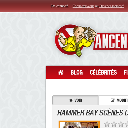
Pas connecté.
Connectez-vous
ou
Devenez membre!
BLOG
CÉLÉBRITÉS
F
VOIR
MODIFI
HAMMER BAY SCÈNES D