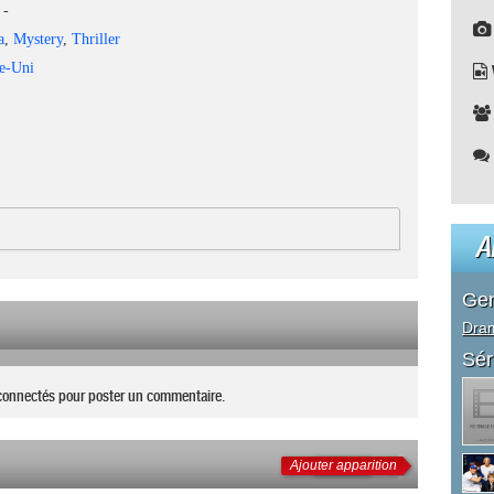
-
a
,
Mystery
,
Thriller
e-Uni
A
Ge
Dra
Sér
connectés pour poster un commentaire.
Ajouter apparition