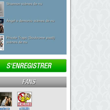
Shannon scènes de nu
Ángel o demonio scènes de nu
Private Traps (Soukrome pasti)
scènes de nu
S'ENREGISTRER
FANS
walterrix
e785391