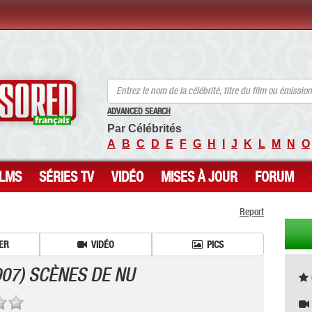
ANCENSORED - Célébrités Nues Non Censurées
ADVANCED SEARCH
Par Célébrités
A
B
C
D
E
F
G
H
I
J
K
L
M
N
O
ILMS
SÉRIES TV
VIDÉO
MISES À JOUR
FORUM
Report
ER
VIDÉO
PICS
007) SCÈNES DE NU