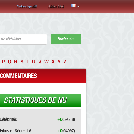
Notre objectif!
Aidez-Moi
Recherche
P
Q
R
S
T
U
V
W
X
Y
Z
COMMENTAIRES
STATISTIQUES DE NU
Célébrités
+0
(59518)
Films et Séries TV
+0
(64097)