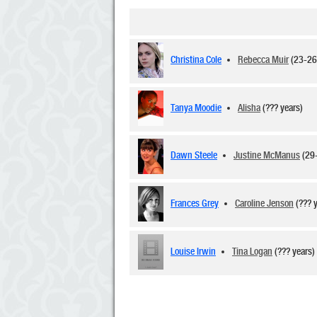
Christina Cole
Rebecca Muir
(23-26
Tanya Moodie
Alisha
(??? years)
Dawn Steele
Justine McManus
(29
Frances Grey
Caroline Jenson
(??? 
Louise Irwin
Tina Logan
(??? years