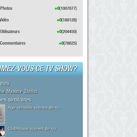
Photos
+0
(1007077)
Vidéo
+0
(188128)
Utilisateurs
+0
(204450)
Commentaires
+0
(76625)
IMEZ-VOUS CE TV SHOW?
nres
ma
,
Mystery
,
Thriller
ies similaires
Âge sensible scènes de nu
Clubhouse scènes de nu