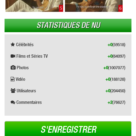
5
6
STATISTIQUES DE NU
Célébrités
+0
(59518)
Films et Séries TV
+0
(64097)
Photos
+0
(1007077)
Vidéo
+0
(188128)
Utilisateurs
+0
(204450)
Commentaires
+2
(76627)
S'ENREGISTRER