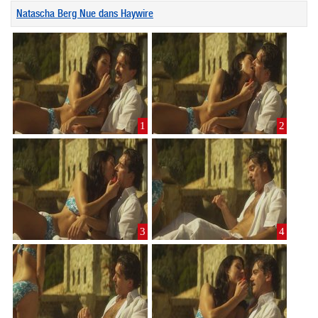
Natascha Berg Nue dans Haywire
1
2
3
4