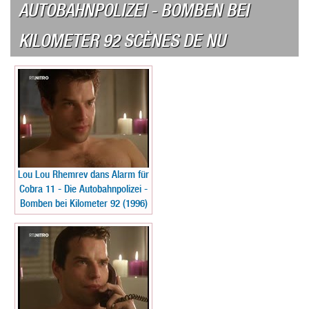
AUTOBAHNPOLIZEI - BOMBEN BEI
KILOMETER 92 SCÈNES DE NU
Lou Lou Rhemrev dans Alarm für
Cobra 11 - Die Autobahnpolizei -
Bomben bei Kilometer 92 (1996)