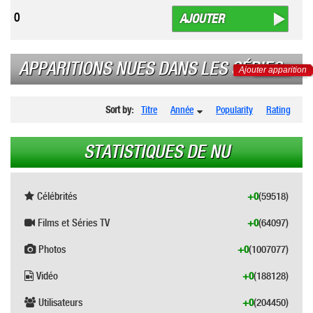
0
AJOUTER
APPARITIONS NUES DANS LES SÉRIES
Ajouter apparition
Sort by:
Titre
Année
Popularity
Rating
STATISTIQUES DE NU
Célébrités
+0
(59518)
Films et Séries TV
+0
(64097)
Photos
+0
(1007077)
Vidéo
+0
(188128)
Utilisateurs
+0
(204450)