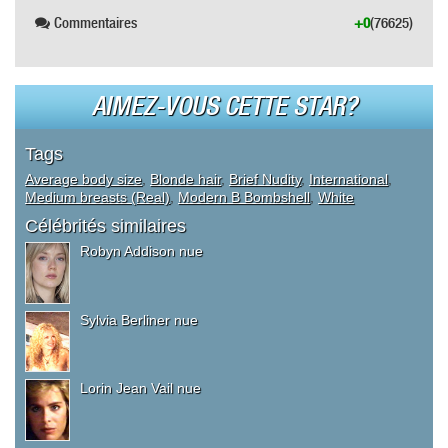
Commentaires
+0
(76625)
AIMEZ-VOUS CETTE STAR?
Tags
Average body size
,
Blonde hair
,
Brief Nudity
,
International
,
Medium breasts (Real)
,
Modern B Bombshell
,
White
Célébrités similaires
Robyn Addison nue
Sylvia Berliner nue
Lorin Jean Vail nue