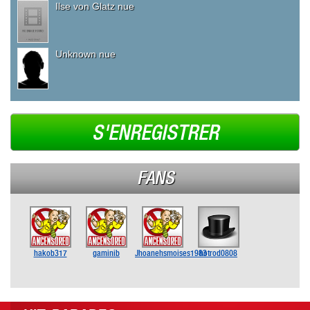
Ilse von Glatz nue
Unknown nue
S'ENREGISTRER
FANS
hakob317
gaminib
Jhoanehsmoises1983
hotrod0808