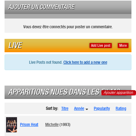
AJOUTER UN COMMENTAIRE
Vous devez être connectés pour poster un commentaire.
LIVE
Add Live post
More
Live Posts not found.
Click here to add a new one
APPARITIONS NUES DANS LES FILMS
Ajouter apparition
Sort by:
Titre
Année
Popularity
Rating
Prison Heat
Michelle
(1993)