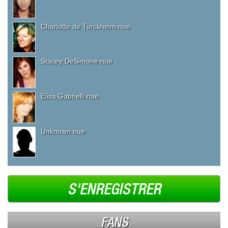
Charlotte de Turckheim nue
Stacey DeSimone nue
Elisa Gabrielli nue
Unknown nue
S'ENREGISTRER
FANS