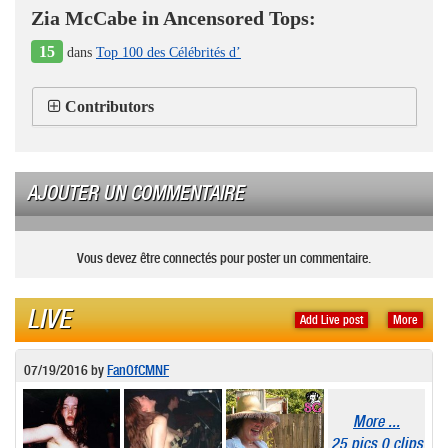
Zia McCabe in Ancensored Tops:
15
dans
Top 100 des Célébrités d’
Contributors
AJOUTER UN COMMENTAIRE
Vous devez être connectés pour poster un commentaire.
LIVE
Add Live post
More
07/19/2016
by
FanOfCMNF
More ...
25 pics 0 clips