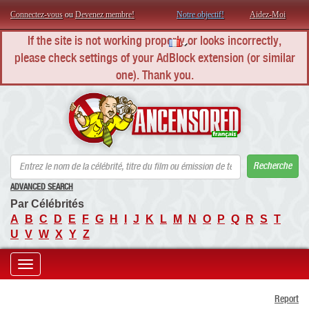
Connectez-vous
ou
Devenez membre!
Notre objectif!
Aidez-Moi
If the site is not working properly or looks incorrectly,
please check settings of your AdBlock extension (or similar
one). Thank you.
AN
Recherche
ADVANCED SEARCH
Par Célébrités
A
B
C
D
E
F
G
H
I
J
K
L
M
N
O
P
Q
R
S
T
U
V
W
X
Y
Z
Toggle
Report
navigation