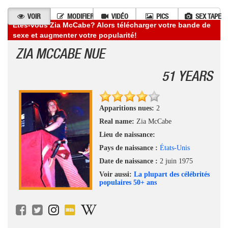
VOIR
MODIFIER
VIDÉO
PICS
SEX TAPE
Êtes-vous Zia McCabe? Alors télécharger votre bande de
sexe et augmenter votre popularité!
ZIA MCCABE NUE
51 YEARS
Apparitions nues:
2
Real name:
Zia McCabe
Lieu de naissance:
Pays de naissance :
États-Unis
Date de naissance :
2 juin 1975
Voir aussi:
La plupart des célébrités
populaires 50+ ans