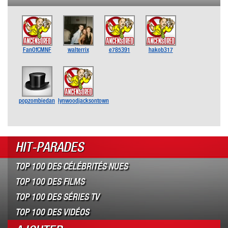
FanOfCMNF
walterrix
e785391
hakob317
popzombiedan
lynwoodjacksontown
HIT-PARADES
TOP 100 DES CÉLÉBRITÉS NUES
TOP 100 DES FILMS
TOP 100 DES SÉRIES TV
TOP 100 DES VIDÉOS