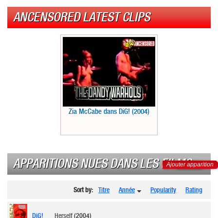
ANCENSORED LATEST CLIPS
Zia McCabe dans DiG! (2004)
APPARITIONS NUES DANS LES FILMS
Ajouter apparition
Sort by:
Titre
Année
Popularity
Rating
DiG!
Herself
(2004)