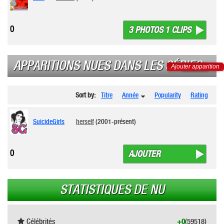
0
3 PHOTOS 1 CLIPS
APPARITIONS NUES DANS LES SÉRIES
Ajouter apparition
Sort by:
Titre
Année
Popularity
Rating
SuicideGirls
herself
(2001-présent)
0
AJOUTER
STATISTIQUES DE NU
Célébrités
+0
(59518)