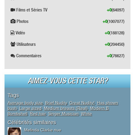
Films et Séries TV
+0
(64097)
Photos
+0
(1007077)
Vidéo
+0
(188128)
Utilisateurs
+0
(204450)
Commentaires
+0
(76627)
AIMEZ-VOUS CETTE STAR?
Tags
Average body size
,
Brief Nudity
,
Great Nudity!
,
Has shown
bush
,
Large sized
,
Medium breasts (Real)
,
Modern B
Bombshell
,
Red hair
,
Singer Musician
,
White
Célébrités similaires
Melinda Clarke nue