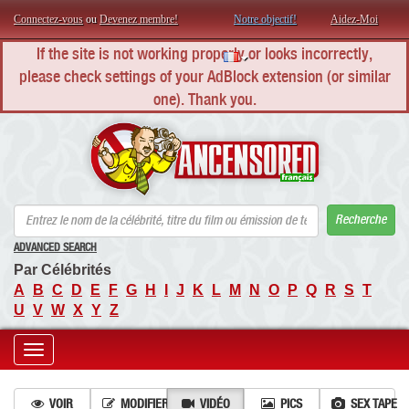
Connectez-vous
ou
Devenez membre!
Notre objectif!
Aidez-Moi
If the site is not working properly or looks incorrectly,
please check settings of your AdBlock extension (or similar
one). Thank you.
AN
Recherche
ADVANCED SEARCH
Par Célébrités
A
B
C
D
E
F
G
H
I
J
K
L
M
N
O
P
Q
R
S
T
U
V
W
X
Y
Z
Toggle
navigation
VOIR
MODIFIER
VIDÉO
PICS
SEX TAPE