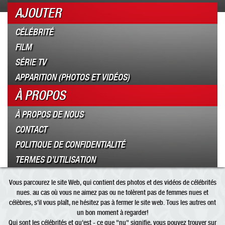
AJOUTER
CÉLÉBRITÉ
FILM
SÉRIE TV
APPARITION (PHOTOS ET VIDÉOS)
À PROPOS
À PROPOS DE NOUS
CONTACT
POLITIQUE DE CONFIDENTIALITÉ
TERMES D’UTILISATION
Vous parcourez le site Web, qui contient des photos et des vidéos de célébrités
nues. au cas où vous ne aimez pas ou ne tolèrent pas de femmes nues et
célèbres, s’il vous plaît, ne hésitez pas à fermer le site web. Tous les autres ont
un bon moment à regarder!
Qui sont les
célébrités
et qu'est - ce que "
nu
" signifie, vous pouvez trouver sur