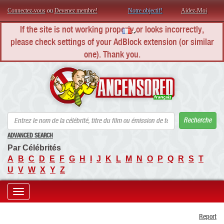
Connectez-vous
ou
Devenez membre!
Notre objectif!
Aidez-Moi
If the site is not working properly or looks incorrectly,
please check settings of your AdBlock extension (or similar
one). Thank you.
AN
Recherche
ADVANCED SEARCH
Par Célébrités
A
B
C
D
E
F
G
H
I
J
K
L
M
N
O
P
Q
R
S
T
U
V
W
X
Y
Z
Toggle
Report
navigation