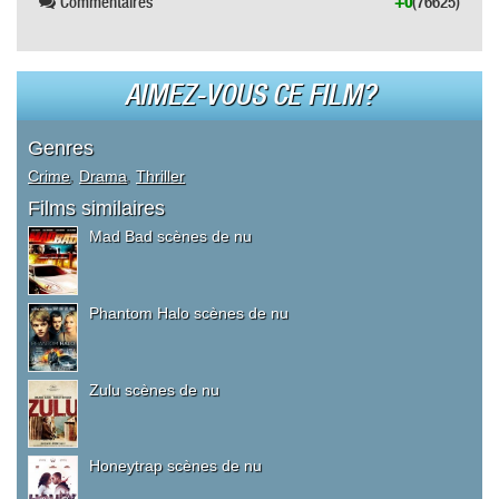
Commentaires
+0
(76625)
AIMEZ-VOUS CE FILM?
Genres
Crime
,
Drama
,
Thriller
Films similaires
Mad Bad scènes de nu
Phantom Halo scènes de nu
Zulu scènes de nu
Honeytrap scènes de nu