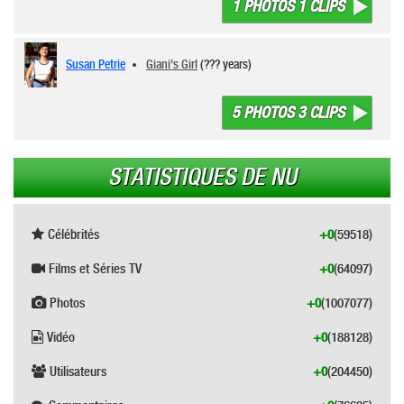
1 PHOTOS 1 CLIPS
Susan Petrie
Giani's Girl
(??? years)
5 PHOTOS 3 CLIPS
STATISTIQUES DE NU
Célébrités
+0
(59518)
Films et Séries TV
+0
(64097)
Photos
+0
(1007077)
Vidéo
+0
(188128)
Utilisateurs
+0
(204450)