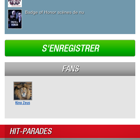
Badge of Honor scènes de nu
S'ENREGISTRER
FANS
King Zeus
HIT-PARADES