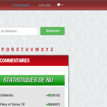
Notre objectif!
Aidez-Moi
Recherche
P
Q
R
S
T
U
V
W
X
Y
Z
COMMENTAIRES
STATISTIQUES DE NU
Célébrités
+0
(59518)
Films et Séries TV
+0
(64097)