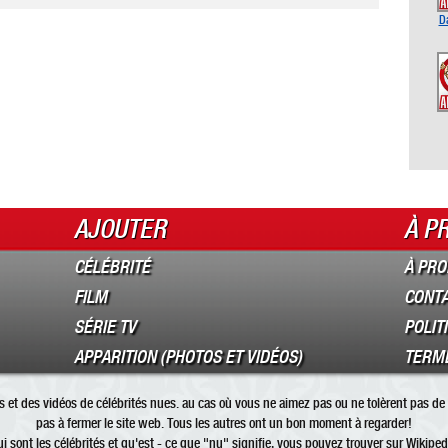
D
AJOUTER
À P
CÉLÉBRITÉ
À PRO
FILM
CONT
SÉRIE TV
POLIT
APPARITION (PHOTOS ET VIDÉOS)
TERME
 et des vidéos de célébrités nues. au cas où vous ne aimez pas ou ne tolèrent pas de 
pas à fermer le site web. Tous les autres ont un bon moment à regarder!
i sont les
célébrités
et qu'est - ce que "
nu
" signifie, vous pouvez trouver sur Wikiped