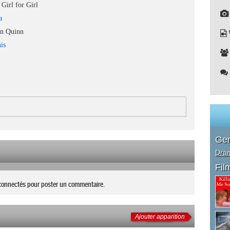
Girl for Girl
a
n Quinn
is
Ge
Dra
Fil
connectés pour poster un commentaire.
Ajouter apparition