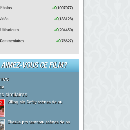
Photos
+0
(1007077)
Vidéo
+0
(188128)
Utilisateurs
+0
(204450)
Commentaires
+0
(76627)
AIMEZ-VOUS CE FILM?
nres
ma
ms similaires
Killing Me Softly scènes de nu
Skazka pro temnotu scènes de nu