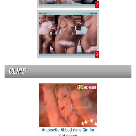
2
3
CLIPS
Antoinette Abbott dans Girl for