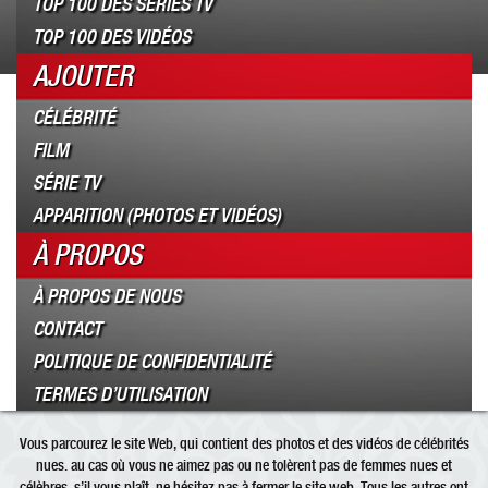
TOP 100 DES SÉRIES TV
TOP 100 DES VIDÉOS
AJOUTER
CÉLÉBRITÉ
FILM
SÉRIE TV
APPARITION (PHOTOS ET VIDÉOS)
À PROPOS
À PROPOS DE NOUS
CONTACT
POLITIQUE DE CONFIDENTIALITÉ
TERMES D’UTILISATION
Vous parcourez le site Web, qui contient des photos et des vidéos de célébrités
nues. au cas où vous ne aimez pas ou ne tolèrent pas de femmes nues et
célèbres, s’il vous plaît, ne hésitez pas à fermer le site web. Tous les autres ont