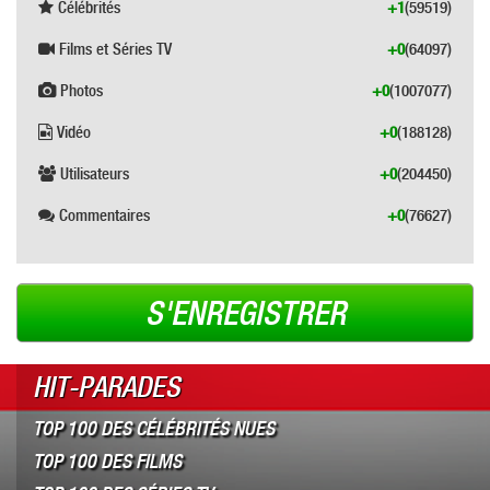
Célébrités
+1
(59519)
Films et Séries TV
+0
(64097)
Photos
+0
(1007077)
Vidéo
+0
(188128)
Utilisateurs
+0
(204450)
Commentaires
+0
(76627)
S'ENREGISTRER
HIT-PARADES
TOP 100 DES CÉLÉBRITÉS NUES
TOP 100 DES FILMS