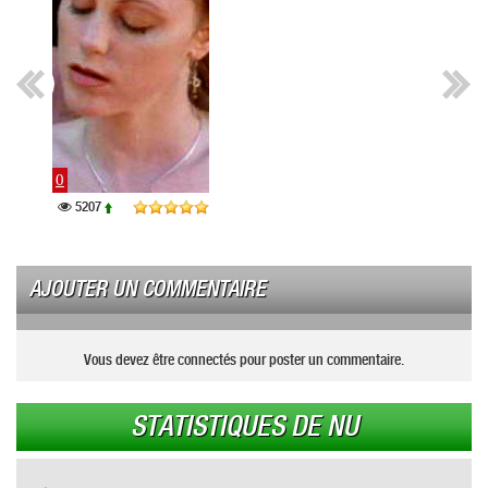
0
Kelli
5207
128
AJOUTER UN COMMENTAIRE
Vous devez être connectés pour poster un commentaire.
STATISTIQUES DE NU