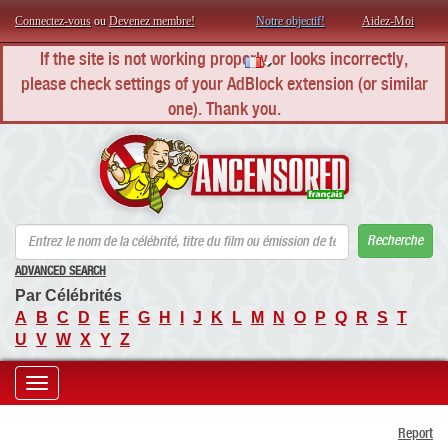
Connectez-vous
ou
Devenez membre!
Notre objectif!
Aidez-Moi
If the site is not working properly or looks incorrectly,
please check settings of your AdBlock extension (or similar
one). Thank you.
AN
Recherche
ADVANCED SEARCH
Par Célébrités
A
B
C
D
E
F
G
H
I
J
K
L
M
N
O
P
Q
R
S
T
U
V
W
X
Y
Z
Toggle
Report
navigation