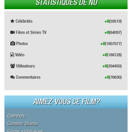
STATISTIQUES DE NU
Célébrités
+0
(59519)
Films et Séries TV
+0
(64097)
Photos
+0
(1007077)
Vidéo
+0
(188128)
Utilisateurs
+0
(204450)
Commentaires
+0
(76630)
AIMEZ-VOUS CE FILM?
Genres
Comedy
,
Drama
Films similaires