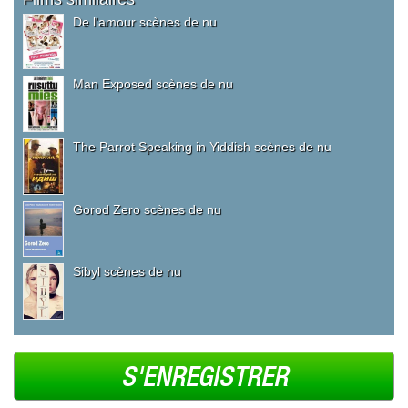
De l'amour scènes de nu
Man Exposed scènes de nu
The Parrot Speaking in Yiddish scènes de nu
Gorod Zero scènes de nu
Sibyl scènes de nu
S'ENREGISTRER