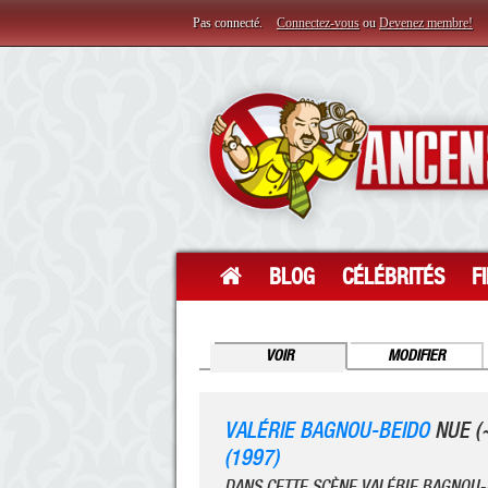
Pas connecté.
Connectez-vous
ou
Devenez membre!
BLOG
CÉLÉBRITÉS
F
VOIR
MODIFIER
VALÉRIE BAGNOU-BEIDO
NUE (
(1997)
DANS CETTE SCÈNE VALÉRIE BAGNOU-