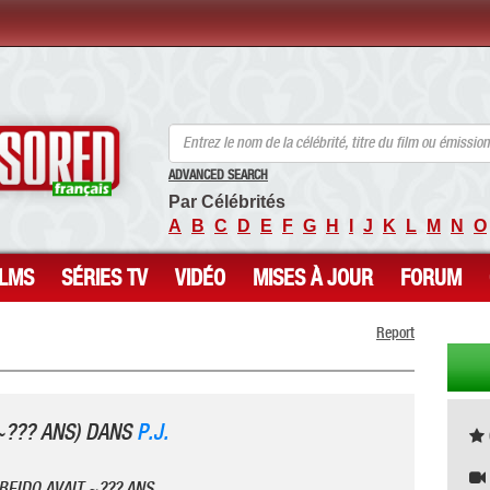
ANCENSORED - Célébrités Nues Non Censurées
ADVANCED SEARCH
Par Célébrités
A
B
C
D
E
F
G
H
I
J
K
L
M
N
O
ILMS
SÉRIES TV
VIDÉO
MISES À JOUR
FORUM
Report
~??? ANS) DANS
P.J.
BEIDO AVAIT ~??? ANS