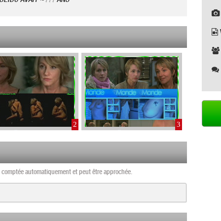
2
3
st comptée automatiquement et peut être approchée.