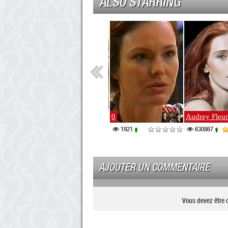
ALSO STARRING
Emmanuelle Bach
0
Audrey Fleur
28513
1921
630867
AJOUTER UN COMMENTAIRE
Vous devez être 