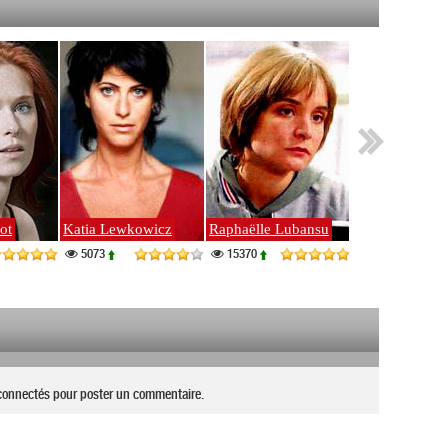
ot
Katia Lewkowicz
Raphaëlle Lubansu
Corinne Masie
5073
15370
27128
connectés pour poster un commentaire.