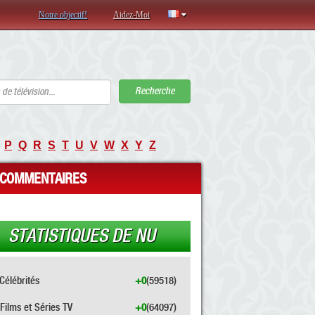
Notre objectif!
Aidez-Moi
Recherche
P
Q
R
S
T
U
V
W
X
Y
Z
COMMENTAIRES
STATISTIQUES DE NU
Célébrités
+0
(59518)
Films et Séries TV
+0
(64097)