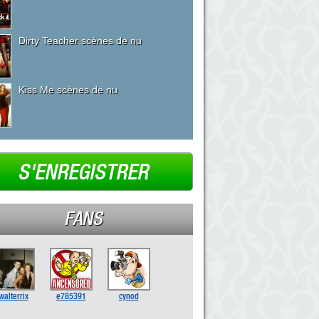
Dirty Teacher scènes de nu
Kiss Me scènes de nu
S'ENREGISTRER
FANS
walterrix
e785391
cynod