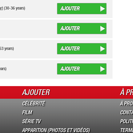
AJOUTER
rt
(30-36 years)
AJOUTER
)
AJOUTER
63 years)
AJOUTER
ears)
AJOUTER
À P
CÉLÉBRITÉ
À PRO
FILM
CONT
SÉRIE TV
POLIT
APPARITION (PHOTOS ET VIDÉOS)
TERME