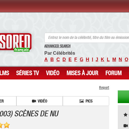
ANCENSORED - Célébrités Nues Non Censurées
ADVANCED SEARCH
Par Célébrités
A
B
C
D
E
F
G
H
I
J
K
L
M
N
O
ILMS
SÉRIES TV
VIDÉO
MISES À JOUR
FORUM
Report
ER
VIDÉO
PICS
003) SCÈNES DE NU