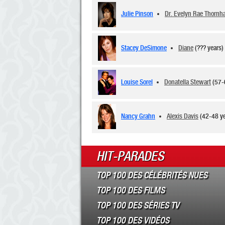
Julie Pinson
Dr. Evelyn Rae Thornha
Stacey DeSimone
Diane
(??? years
Louise Sorel
Donatella Stewart
(57-
Nancy Grahn
Alexis Davis
(42-48 y
HIT-PARADES
TOP 100 DES CÉLÉBRITÉS NUES
TOP 100 DES FILMS
TOP 100 DES SÉRIES TV
TOP 100 DES VIDÉOS