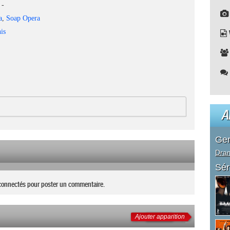
-
a
,
Soap Opera
is
A
Ge
Dra
Sér
connectés pour poster un commentaire.
Ajouter apparition