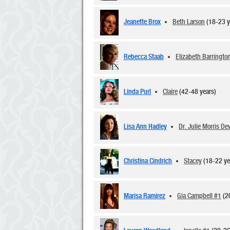
Jeanette Brox
Beth Larson
(18-23 
Rebecca Staab
Elizabeth Barringto
Linda Purl
Claire
(42-48 years)
Lisa Ann Hadley
Dr. Julie Morris D
Christina Cindrich
Stacey
(18-22 y
Marisa Ramirez
Gia Campbell #1
(2