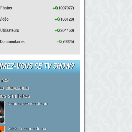
Photos
+0
(1007077)
Vidéo
+0
(188128)
Utilisateurs
+0
(204450)
Commentaires
+0
(76625)
IMEZ-VOUS CE TV SHOW?
nres
ma
,
Soap Opera
ies similaires
Baader scènes de nu
Stick It scènes de nu