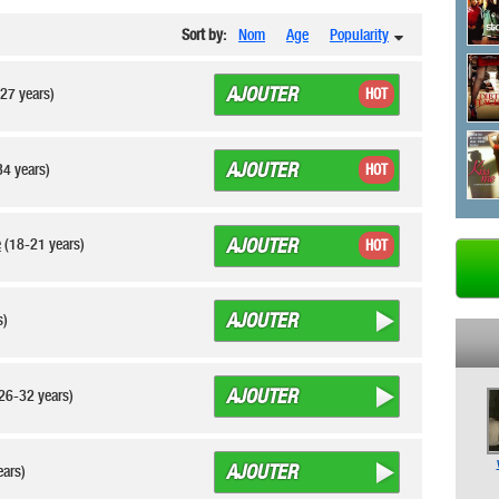
Sort by:
Nom
Age
Popularity
AJOUTER
27 years)
HOT
AJOUTER
34 years)
HOT
AJOUTER
e
(18-21 years)
HOT
AJOUTER
rs)
AJOUTER
26-32 years)
AJOUTER
ears)