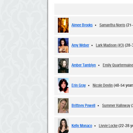
Aimee Brooks
Samantha Norris
(21-
Amy Weber
Lark Madison (#3)
(28-
Amber Tamblyn
Emily Quartermain
Erin Gray
Nicole Devlin
(48-54 yea
Brittney Powell
Summer Halloway
(
Kelly Monaco
Livvie Locke
(22-28 y