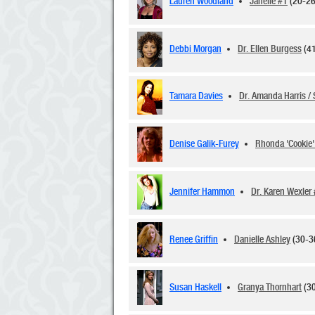
Lauren Woodland
Janelle #1
(20-26
Debbi Morgan
Dr. Ellen Burgess
(41
Tamara Davies
Dr. Amanda Harris / 
Denise Galik-Furey
Rhonda 'Cookie'
Jennifer Hammon
Dr. Karen Wexler
Renee Griffin
Danielle Ashley
(30-3
Susan Haskell
Granya Thornhart
(30