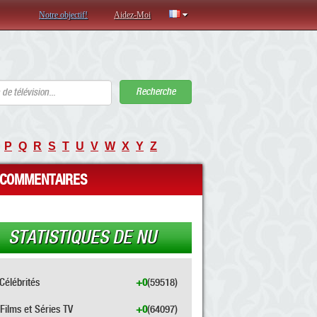
Notre objectif!
Aidez-Moi
Recherche
P
Q
R
S
T
U
V
W
X
Y
Z
COMMENTAIRES
STATISTIQUES DE NU
Célébrités
+0
(59518)
Films et Séries TV
+0
(64097)