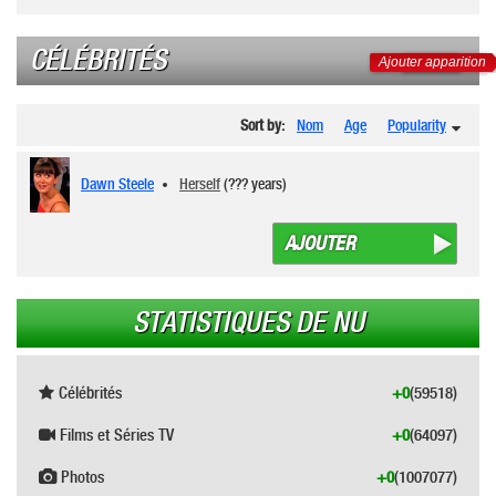
CÉLÉBRITÉS
Ajouter apparition
Sort by:
Nom
Age
Popularity
Dawn Steele
Herself
(??? years)
AJOUTER
STATISTIQUES DE NU
Célébrités
+0
(59518)
Films et Séries TV
+0
(64097)
Photos
+0
(1007077)