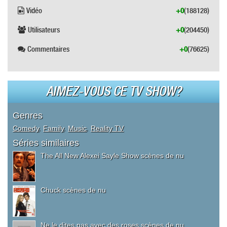
Vidéo
+0
(188128)
Utilisateurs
+0
(204450)
Commentaires
+0
(76625)
AIMEZ-VOUS CE TV SHOW?
Genres
Comedy
,
Family
,
Music
,
Reality TV
Séries similaires
The All New Alexei Sayle Show scènes de nu
Chuck scènes de nu
Ne le dites pas avec des roses scènes de nu