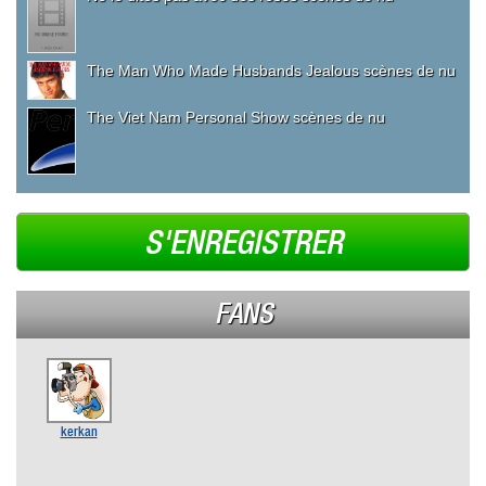
The Man Who Made Husbands Jealous scènes de nu
The Viet Nam Personal Show scènes de nu
S'ENREGISTRER
FANS
kerkan